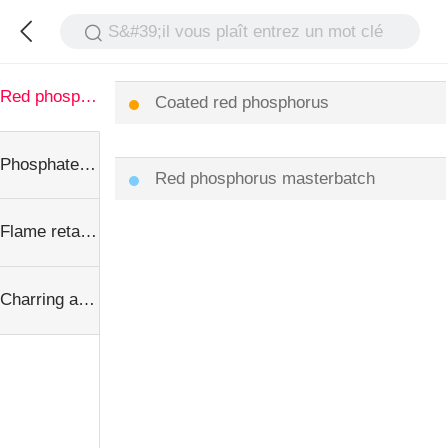
S&#39;il vous plaît entrez un mot clé
Red phosphorus flame retardant
Coated red phosphorus
Phosphate flame retardant
Red phosphorus masterbatch
Flame retardant synergist
Charring agent