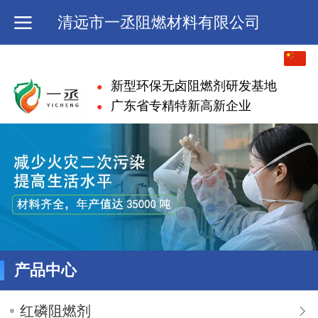
清远市一丞阻燃材料有限公司
中文
新型环保无卤阻燃剂研发基地
●
English
广东省专精特新高新企业
●
繁体
日本語
한국어
ภาษาไทย
Pусский
产品中心
français
红磷阻燃剂
Italiano